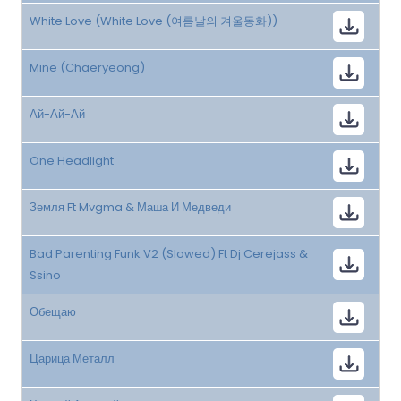
White Love (White Love (여름날의 겨울동화))
Mine (Chaeryeong)
Ай-Ай-Ай
One Headlight
Земля Ft Mvgma & Маша И Медведи
Bad Parenting Funk V2 (Slowed) Ft Dj Cerejass &
Ssino
Обещаю
Царица Металл