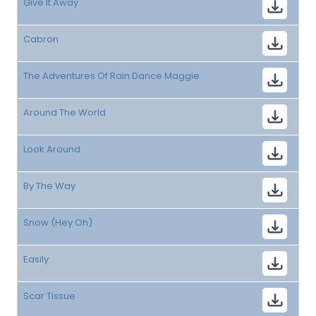
Give It Away
Cabron
The Adventures Of Rain Dance Maggie
Around The World
Look Around
By The Way
Snow (Hey Oh)
Easily
Scar Tissue