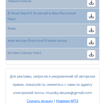
Черный Алексей
В Тихом Омуте Ft Эсчевский & Ямыч Восточный
Округ
Кішка
Wah We Say (Pow Pow) Ft Mafio House
No Idea (Jersey Club)
Для рекламы, запросов и уведомлений об авторских
правах, пожалуйста, свяжитесь с нами по адресу
электронной почты:
muzsky.abuse@gmail.com
Скачать музыку
|
Новинки МП3